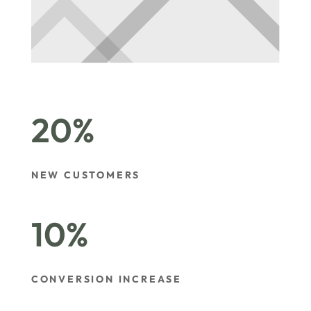
20
%
NEW CUSTOMERS
10
%
CONVERSION INCREASE