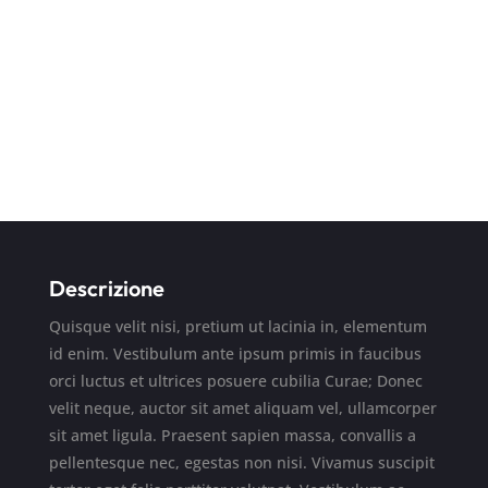
9
%
RETURNING CUSTOMERS INCREASE
Descrizione
Quisque velit nisi, pretium ut lacinia in, elementum
id enim. Vestibulum ante ipsum primis in faucibus
orci luctus et ultrices posuere cubilia Curae; Donec
velit neque, auctor sit amet aliquam vel, ullamcorper
sit amet ligula. Praesent sapien massa, convallis a
pellentesque nec, egestas non nisi. Vivamus suscipit