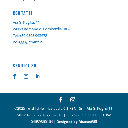
C
ONTATTI
Via G. Puglisi, 11
24058 Romano di Lombardia (BG)
Tel: +39 0363 945478
noleggi@ctrent.it
SEGUICI SU
©2025 Tutti i diritti riservati a C.T.RENT Srl | Via G. Puglisi 11,
24058 Romano di Lombardia | Cap. Soc. 10.000,00 € - P.IVA
04639860164 |
Designed by Abacus#85