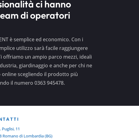
sionalità ci hanno
team di operatori
.RENT è semplice ed economico. Con i
emplice utilizzo sarà facile raggiungere
 Ti offriamo un ampio parco mezzi, ideali
’industria, giardinaggio e anche per chi ne
o online scegliendo il prodotto più
mando il numero 0363 945478.
NTATTI
. Puglisi, 11
8 Romano di Lombardia (BG)