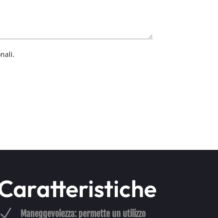
nali.
Caratteristiche
N
Maneggevolezza: permette un utilizzo