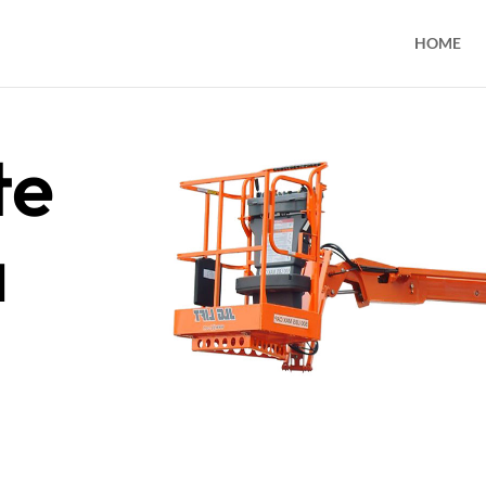
HOME
te
a