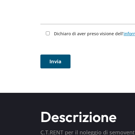
Dichiaro di aver preso visione dell’
infor
Descrizione
C.T.RENT per il noleggio di semoventi 