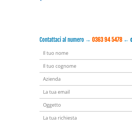
Contattaci al numero →
0363 94 5478
← o 