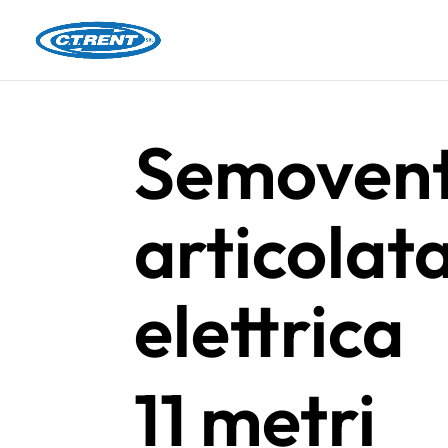
Semoven
articolat
elettrica
11 metri