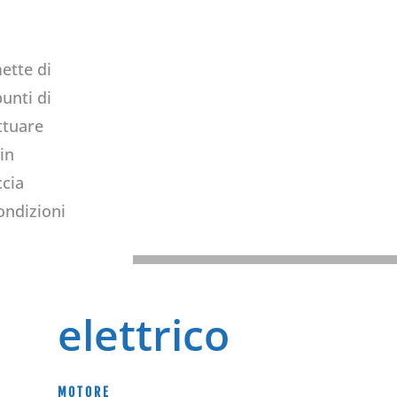
ette di
unti di
ttuare
in
ccia
ondizioni
elettrico
MOTORE